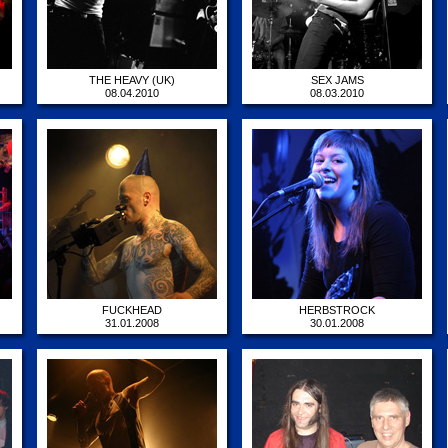
THE HEAVY (UK)
SEX JAMS
08.04.2010
08.03.2010
FUCKHEAD
HERBSTROCK
31.01.2008
30.01.2008