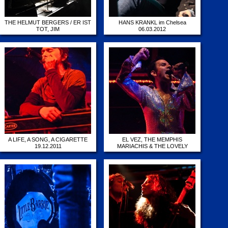
THE HELMUT BERGERS / ER IST
HANS KRANKL im Chelsea
TOT, JIM
06.03.2012
21.03.2012
A LIFE, A SONG, A CIGARETTE
EL VEZ, THE MEMPHIS
19.12.2011
MARIACHIS & THE LOVELY
ELVETTES (USA, MEX)
06.12.2011