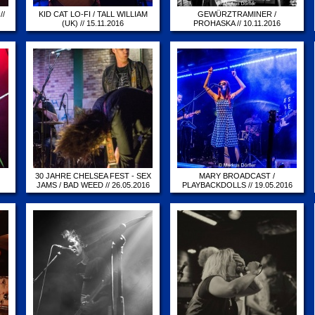
//
KID CAT LO-FI / TALL WILLIAM
GEWÜRZTRAMINER /
(UK) // 15.11.2016
PROHASKA // 10.11.2016
15.11.2016
10.11.2016
30 JAHRE CHELSEA FEST - SEX
MARY BROADCAST /
JAMS / BAD WEED // 26.05.2016
PLAYBACKDOLLS // 19.05.2016
26.05.2016
19.05.2016