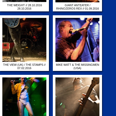
THE WEIGHT // 28.10.2016
GIANT ANTEATER /
28.10.2016
RHINOZEROS REX // 01.09.2016
01.09.2016
THE VIEW (UK) / THE STAMPS //
MIKE WATT & THE MISSINGMEN
07.02.2016
(USA)
07.02.2016
26.05.2015