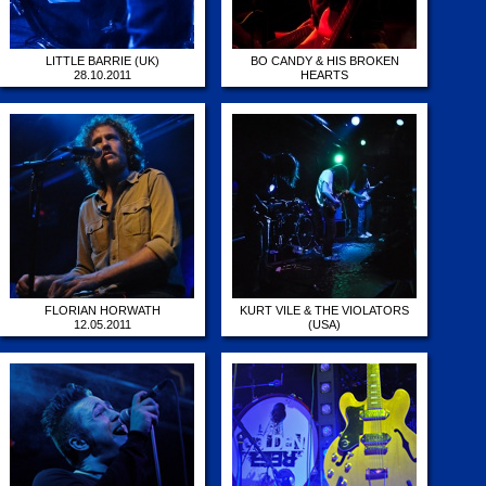
LITTLE BARRIE (UK)
BO CANDY & HIS BROKEN
28.10.2011
HEARTS
26.10.2011
FLORIAN HORWATH
KURT VILE & THE VIOLATORS
12.05.2011
(USA)
10.05.2011