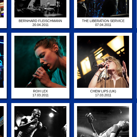
BERNHARD FLEISCHMANN
THE LIBERATION SERVICE
20.04.2011
07.04.2011
ROH LEX
CHEW LIPS (UK)
17.03.2011
17.03.2011