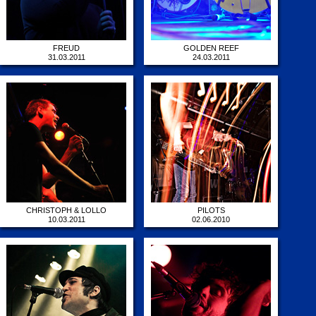
FREUD
GOLDEN REEF
31.03.2011
24.03.2011
CHRISTOPH & LOLLO
PILOTS
10.03.2011
02.06.2010