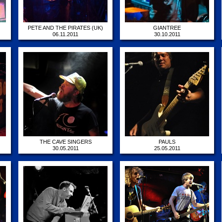
PETE AND THE PIRATES (UK)
GIANTREE
06.11.2011
30.10.2011
THE CAVE SINGERS
PAULS
30.05.2011
25.05.2011