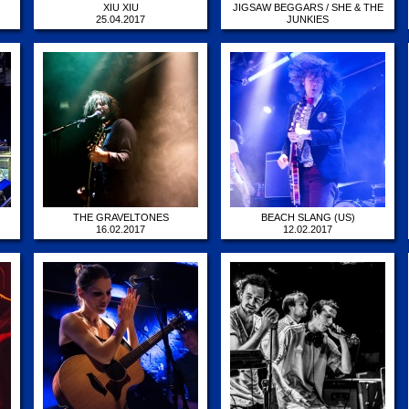
XIU XIU
JIGSAW BEGGARS / SHE & THE
25.04.2017
JUNKIES
09.04.2017
THE GRAVELTONES
BEACH SLANG (US)
16.02.2017
12.02.2017