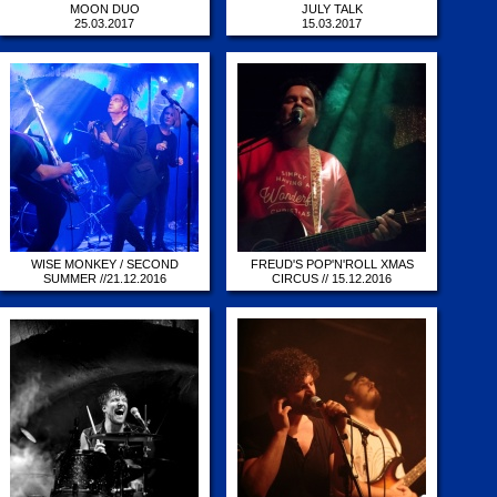
MOON DUO
JULY TALK
25.03.2017
15.03.2017
WISE MONKEY / SECOND
FREUD'S POP'N'ROLL XMAS
SUMMER //21.12.2016
CIRCUS // 15.12.2016
21.12.2016
15.12.2016