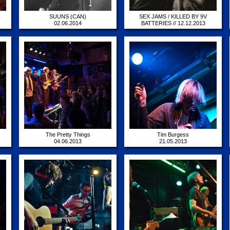
SUUNS (CAN)
SEX JAMS / KILLED BY 9V
02.06.2014
BATTERIES // 12.12.2013
12.12.2013
The Pretty Things
Tim Burgess
04.06.2013
21.05.2013