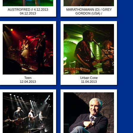
AUSTROFRED // 4.12.2013
MARATHONMANN (D) / GREY
04.12.2013
GORDON (USA) /
STORYTELLER (D)
11.11.2013
Teen
Urban Cone
12.04.2013
11.04.2013