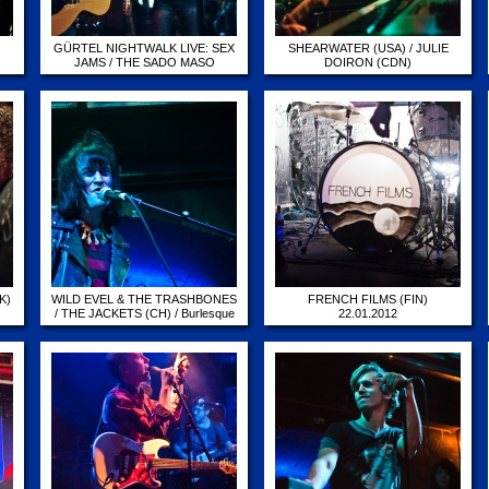
GÜRTEL NIGHTWALK LIVE: SEX
SHEARWATER (USA) / JULIE
JAMS / THE SADO MASO
DOIRON (CDN)
GUITAR CLUB
13.04.2012
25.08.2012
K)
WILD EVEL & THE TRASHBONES
FRENCH FILMS (FIN)
/ THE JACKETS (CH) / Burlesque
22.01.2012
Show by BAYOU MYSTÉRE
16.02.2012