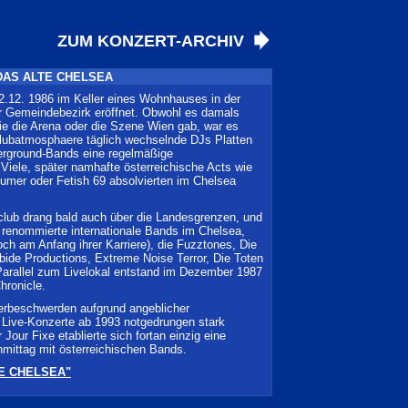
ZUM KONZERT-ARCHIV
DAS ALTE CHELSEA
.12. 1986 im Keller eines Wohnhauses in der
r Gemeindebezirk eröffnet. Obwohl es damals
wie die Arena oder die Szene Wien gab, war es
lubatmosphaere täglich wechselnde DJs Platten
erground-Bands eine regelmäßige
. Viele, später namhafte österreichische Acts wie
umer oder Fetish 69 absolvierten im Chelsea
club drang bald auch über die Landesgrenzen, und
e renommierte internationale Bands im Chelsea,
h am Anfang ihrer Karriere), die Fuzztones, Die
bide Productions, Extreme Noise Terror, Die Toten
arallel zum Livelokal entstand im Dezember 1987
hronicle.
erbeschwerden aufgrund angeblicher
 Live-Konzerte ab 1993 notgedrungen stark
 Jour Fixe etablierte sich fortan einzig eine
mittag mit österreichischen Bands.
LTE CHELSEA"