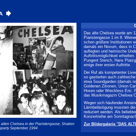
A
Das alte Chelsea wurde am 12
Piaristengasse 1 im 8. Wiene
schon größere Institutionen 
damals ein Novum, dass in C
auflegten und heimische Und
Auftrittsmöglichkeit erhielten
Pungent Stench, Hans Platzg
einige ihrer ersten Auftritte.
Der Ruf als kompetenter Live
so gastierten auch zahlreich
etwa Soundgarden (damals noc
Goldenen Zitronen, Union Car
Hosen oder Wreckless Eric. P
das Musikmagazin Chelsea C
Wegen sich häufender Anrain
Lärmbelästigung mussten die
reduziert werden. Als beliebter
Konzertreihe am Sonntagnach
 alten Chelsea in der Piaristengasse; Shaken
Zur Bildergalerie "DAS A
dsparty September 1994