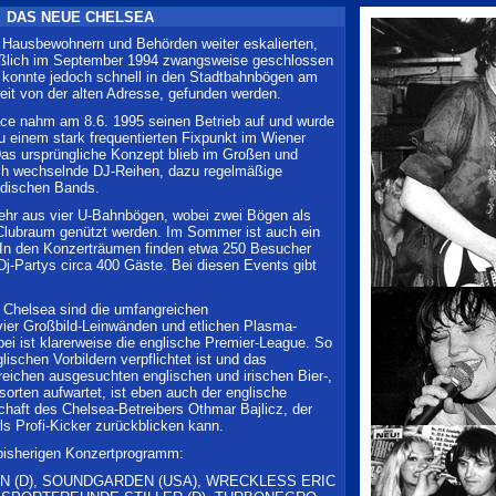
DAS NEUE CHELSEA
Hausbewohnern und Behörden weiter eskalierten,
eßlich im September 1994 zwangsweise geschlossen
 konnte jedoch schnell in den Stadtbahnbögen am
weit von der alten Adresse, gefunden werden.
ce nahm am 8.6. 1995 seinen Betrieb auf und wurde
 einem stark frequentierten Fixpunkt im Wiener
as ursprüngliche Konzept blieb im Großen und
ch wechselnde DJ-Reihen, dazu regelmäßige
ändischen Bands.
hr aus vier U-Bahnbögen, wobei zwei Bögen als
Clubraum genützt werden. Im Sommer ist auch ein
 In den Konzerträumen finden etwa 250 Besucher
j-Partys circa 400 Gäste. Bei diesen Events gibt
 Chelsea sind die umfangreichen
vier Großbild-Leinwänden und etlichen Plasma-
ei ist klarerweise die englische Premier-League. So
lischen Vorbildern verpflichtet ist und das
reichen ausgesuchten englischen und irischen Bier-,
orten aufwartet, ist eben auch der englische
chaft des Chelsea-Betreibers Othmar Bajlicz, der
als Profi-Kicker zurückblicken kann.
 bisherigen Konzertprogramm:
N (D), SOUNDGARDEN (USA), WRECKLESS ERIC