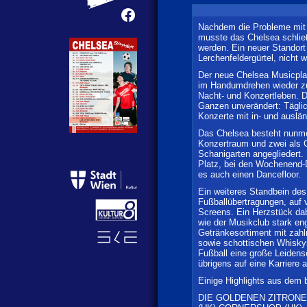
Nachdem die Probleme mit 
musste das Chelsea schli
werden. Ein neuer Standort
Lerchenfeldergürtel, nicht 
Der neue Chelsea Musicpla
im Handumdrehen wieder zu
Nacht- und Konzertleben. D
Ganzen unverändert: Tägli
Konzerte mit in- und ausl
Das Chelsea besteht nunme
Konzertraum und zwei als 
Schanigarten angegliedert.
Platz, bei den Wochenend-D
es auch einen Dancefloor.
Ein weiteres Standbein des
Fußballübertragungen, auf 
Screens. Ein Herzstück dab
wie der Musikclub stark eng
Getränkesortiment mit zahl
sowie schottischen Whiskys
Fußball eine große Leidens
übrigens auf eine Karriere 
Einige Highlights aus dem
DIE GOLDENEN ZITRONE