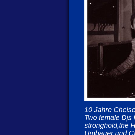
10 Jahre Chels
Two female Djs 
stronghold,the
Umbauer und Ca